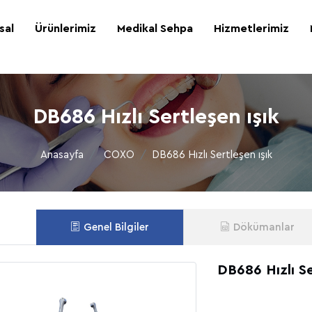
sal
Ürünlerimiz
Medikal Sehpa
Hizmetlerimiz
DB686 Hızlı Sertleşen ışık
Anasayfa
COXO
DB686 Hızlı Sertleşen ışık
Genel Bilgiler
Dökümanlar
DB686 Hızlı Se