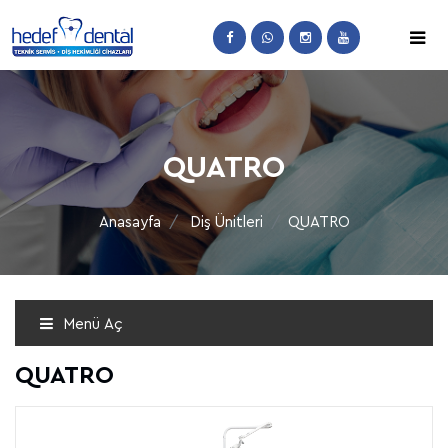
QUATRO
Anasayfa
Diş Ünitleri
QUATRO
Menü Aç
QUATRO